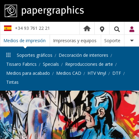
+34 93 761 22 21
Medios de impresión
Impresoras y equipos
Soporte
Soportes gráficos
Decoración de interiores
Tissaro Fabrics
Specials
Reproducciones de arte
Medios para acabado
Medios CAD
HTV Vinyl
DTF
Tintas