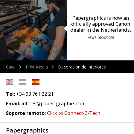
Papergraphics is now an
officially approved Canon
dealer in the Netherlands.
NEWS 16/06/2026
Casa
Print Media
Decoración de interiores
Tel:
+34 93 761 22 21
Email:
info.es@paper-graphics.com
Soporte remoto:
Click to Connect-2-Tech
Papergraphics