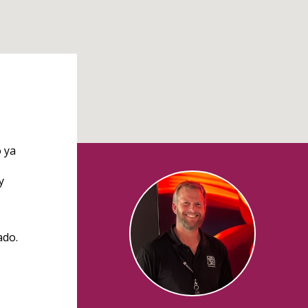
 ya
y
ado.